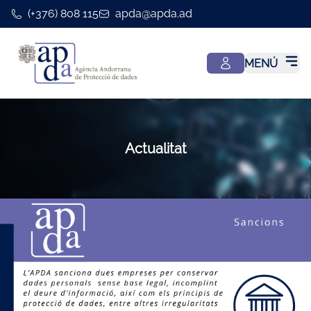
(+376) 808 115
apda@apda.ad
MENÚ
Actualitat